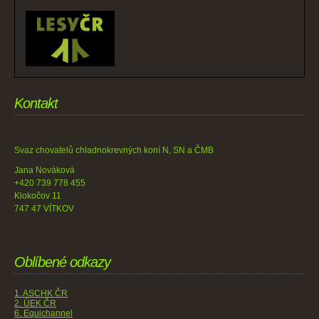
Kontakt
Svaz chovatelů chladnokrevných koní N, SN a ČMB
Jana Nováková
+420 739 778 455
Klokočov 11
747 47 VÍTKOV
Oblíbené odkazy
1. ASCHK ČR
2. ÚEK ČR
6. Equichannel