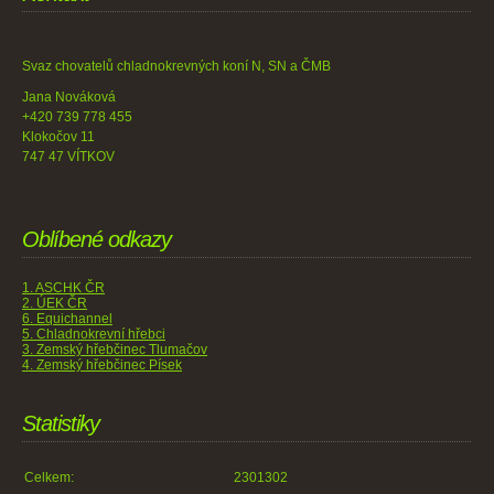
Svaz chovatelů chladnokrevných koní N, SN a ČMB
Jana Nováková
+420 739 778 455
Klokočov 11
747 47 VÍTKOV
Oblíbené odkazy
1. ASCHK ČR
2. ÚEK ČR
6. Equichannel
5. Chladnokrevní hřebci
3. Zemský hřebčinec Tlumačov
4. Zemský hřebčinec Písek
Statistiky
Celkem:
2301302