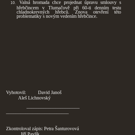
Valná hromada chce projednat úpravu smlouvy s
hřebčincem v Tlumačově při 60-ti denním testu
chladnokrevných hřebců. Znova otevření této
problematiky s novým vedením hřebčince.
Vyhotovil: David Janoš
Aleš Lichnovský
______________________
__________________________
Zkontroloval zápis: Petra Šanturovová
Jiří Pavlík