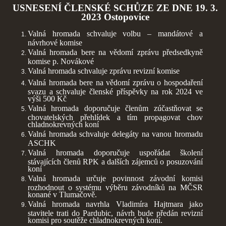
USNESENÍ ČLENSKÉ SCHŮZE ZE DNE 19. 3.
2023 Ostopovice
Valná hromada schvaluje volbu – mandátové a
návrhové komise
Valná hromada bere na vědomí zprávu předsedkyně
komise p. Novákové
Valná hromada schvaluje zprávu revizní komise
Valná hromada bere na vědomí zprávu o hospodaření
svazu a schvaluje členské příspěvky na rok 2024 ve
výši 500 Kč
Valná hromada doporučuje členům zúčastňovat se
chovatelských přehlídek a tím propagovat chov
chladnokrevných koní
Valná hromada schvaluje delegáty na vanou hromadu
ASCHK
Valná hromada doporučuje uspořádat školení
stávajících členů RPK a dalších zájemců o posuzování
koní
Valná hromada určuje povinnost závodní komisi
rozhodnout o systému výběru závodníků na MČSR
konané v Tlumačově.
Valná hromada navrhla Vladimíra Hajtmara jako
stavitele trati do Pardubic, návrh bude předán revizní
komisi pro soutěže chladnokrevných koní.