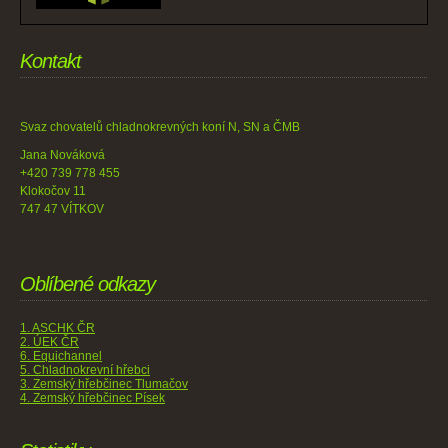
Kontakt
Svaz chovatelů chladnokrevných koní N, SN a ČMB
Jana Nováková
+420 739 778 455
Klokočov 11
747 47 VÍTKOV
Oblíbené odkazy
1. ASCHK ČR
2. ÚEK ČR
6. Equichannel
5. Chladnokrevní hřebci
3. Zemský hřebčinec Tlumačov
4. Zemský hřebčinec Písek