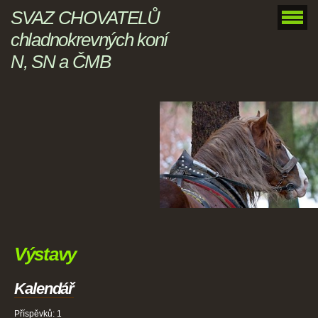
SVAZ CHOVATELŮ
chladnokrevných koní
N, SN a ČMB
Výstavy
Kalendář
Příspěvků:
1