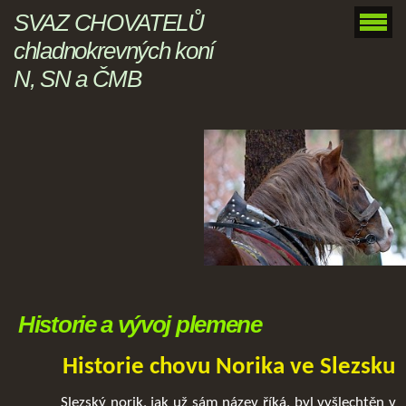
SVAZ CHOVATELŮ
chladnokrevných koní
N, SN a ČMB
Historie a vývoj plemene
Historie chovu Norika ve Slezsku
Slezský norik, jak už sám název říká, byl vyšlechtěn v