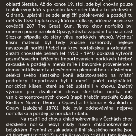
oblasti Slezska. Až do konce 19. stol. zde byl chován pouze
teplokrevný kůň s pozadím krve orientální a to především
Gidranů, uplatnili se zde angličtí polokrevníci a později tu
měl vliv těžší teplokrevný kůň norfolkský, přičemž nejvíce se
osvědčil 287 The Great Gun. Tento chov norfolků byl
omezen pouze na okolí Opavy, kdežto západní hornatá část
Slezska připadla do sféry vlivu norických hřebců. Výchozí
klisní materiál byl tedy značně různorodý, nejlépe
navazovali noričtí hřebci na krev norfolkskou a orientální.
Slezští chovatelé během let 1900 - 1940 dokázali vytvořit
pozměňovacím křížením importovaných norických hřebců
rakouské a později v menší míře i bavorské provenience s
domácími klisnami a cílevědomou plemenitbou s následnou
selekcí svého slezského koně adaptovaného na místní
podmínky. Importován byl i menší počet originálních
norických klisen, které se též uplatnili v chovu. Značný
význam pro zkvalitnění chovu slezského norika měl
vznik koncentrovaných chovů (např. hřebčín statkáře Quido
Riedla v Novém Dvoře u Opavy) a hříbárna v Bránkách u
Opavy (založená 1878), kde byla odchovávána nejprve
norfolkská a později již norická hříbata.
Na rozdíl od chovu chladnokrevníka v Čechách chov
slezského norika nebyl nikdy rušen chladnokrevníkem
belgickým. Prvními ze zakladatelů linií slezského norika jsou
41 Norbert (r.n.*1907) a 419 Bravo (r.n.*1914), tato linie se