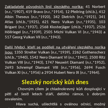
Zakladatelé původních linií slezského norika:
41 Norbert
(n.r.,*1907), 419 Bravo (n.r.,*1914), 12 Pfeilring (chl.b.), 412
Albin Theseus (n.r.,*1920), 342 Dietrich (n.r.,*1921), 341
Atlas (chl.b.,*1925), 621 Nero Vulkan (n.r.,*1935), 103
Brigant (n.r.,*1937), 2568 Klosterjäger (chl.b.,*1937), 2526
Höllriegel (n.r.,*1939), 2505 Michl Vulkan VI (n.r.,*1943) a
517 Georg Vulkan VII (n.r.,*1943).
Další hřebci, kteří se podíleli na utváření slezského norika
jsou:
1350 Streiter Vulkan (n.r.,*1939), 2262 Gothenscherz
(chl.b.,*1940), 1542 Nero Diamant VI (n.r.,*1941), 2500 Ritz
Vulkan VIII (n.r.,*1943), 1747 Neuwirt Diamant (n.r.,*1952),
2693 Schrempf Diamant VIII (n.r.,*1956), 2694 Fusch
Vulkan XI (n.r.,*1956) a 2934 Hubert Nero IX (n.r.,*1964).
Slezský norický kůň dnes
Chovným cílem je chladnokrevný kůň dospívající v
pěti až šesti letech stáří, delšího rámce, s dobrým
osvalením.
Hlava suchá, ušlechtilá s oválnou očnicí, možný