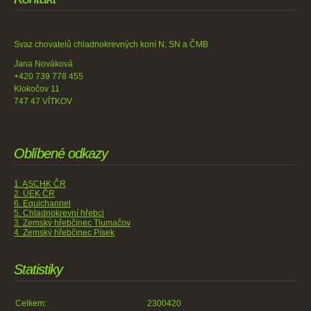
Svaz chovatelů chladnokrevných koní N, SN a ČMB
Jana Nováková
+420 739 778 455
Klokočov 11
747 47 VÍTKOV
Oblíbené odkazy
1. ASCHK ČR
2. ÚEK ČR
6. Equichannel
5. Chladnokrevní hřebci
3. Zemský hřebčinec Tlumačov
4. Zemský hřebčinec Písek
Statistiky
Celkem:
2300420