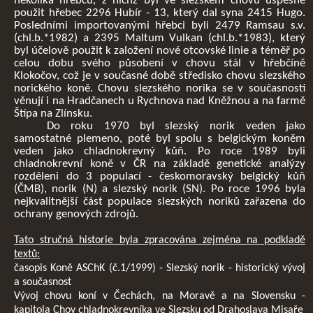
několika hřebců, z nichž byl ve slezském chovu úspěšně
použit hřebec 2296 Hubír - 13, který dal syna 2415 Hugo.
Posledními importovanými hřebci byli 2479 Ramsau s.v.
(chl.b.*1982) a 2395 Maltum Vulkan (chl.b.*1983), který
byl účelově použit k založení nové otcovské linie a téměř po
celou dobu svého působení v chovu stál v hřebčíně
Klokočov, což je v současné době středisko chovu slezského
norického koně. Chovu slezského norika se v současnosti
věnují i na Hradčanech u Rychnova nad Kněžnou a na farmě
Štípa na Zlínsku.
Do roku 1970 byl slezský norik veden jako
samostatné plemeno, poté byl spolu s belgickým koněm
veden jako chladnokrevný kůň. Po roce 1989 byli
chladnokrevní koně v ČR na základě genetické analýzy
rozděleni do 3 populací - českomoravský belgický kůň
(ČMB), norik (N) a slezský norik (SN). Po roce 1996 byla
nejkvalitnější část populace slezských noriků zařazena do
ochrany genových zdrojů.
Tato stručná historie byla zpracována zejména na podkladě
textů:
časopis Koně ASChK (č.1/1999) - Slezský norik - historický vývoj
a současnost
Vývoj chovu koní v Čechách, na Moravě a na Slovensku -
kapitola Chov chladnokrevníka ve Slezsku od Drahoslava Misaře