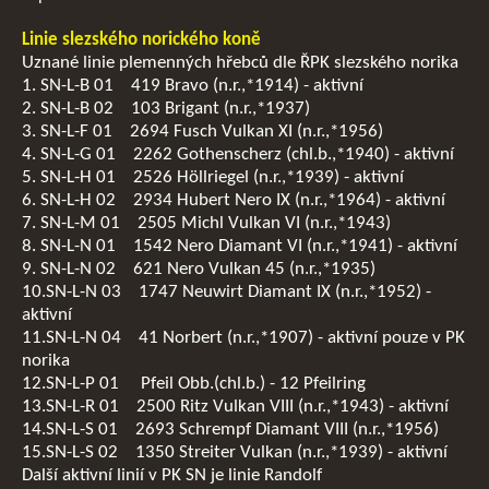
Linie slezského norického koně
Uznané linie plemenných hřebců dle ŘPK slezského norika
1. SN-L-B 01 419 Bravo (n.r.,*1914) - aktivní
2. SN-L-B 02 103 Brigant (n.r.,*1937)
3. SN-L-F 01 2694 Fusch Vulkan XI (n.r.,*1956)
4. SN-L-G 01 2262 Gothenscherz (chl.b.,*1940) - aktivní
5. SN-L-H 01 2526 Höllriegel (n.r.,*1939) - aktivní
6. SN-L-H 02 2934 Hubert Nero IX (n.r.,*1964) - aktivní
7. SN-L-M 01 2505 Michl Vulkan VI (n.r.,*1943)
8. SN-L-N 01 1542 Nero Diamant VI (n.r.,*1941) - aktivní
9. SN-L-N 02 621 Nero Vulkan 45 (n.r.,*1935)
10.SN-L-N 03 1747 Neuwirt Diamant IX (n.r.,*1952) -
aktivní
11.SN-L-N 04 41 Norbert (n.r.,*1907) - aktivní pouze v PK
norika
12.SN-L-P 01 Pfeil Obb.(chl.b.) - 12 Pfeilring
13.SN-L-R 01 2500 Ritz Vulkan VIII (n.r.,*1943) - aktivní
14.SN-L-S 01 2693 Schrempf Diamant VIII (n.r.,*1956)
15.SN-L-S 02 1350 Streiter Vulkan (n.r.,*1939) - aktivní
Další aktivní linií v PK SN je linie Randolf