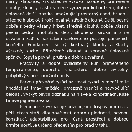
mírný klabonos, krk středně vysoko nasazený, přiměřeně
dlouhý, klenutý, často s méně výrazným kohoutkem, dobře
úhlovaná delší lopatka umožňující prostorný chod, hrudník
středně hluboký, široký, oválný, středně dlouhý. Delší, pevný
dobře s bedry vázaný hřbet, středně dlouhá, dobře vázaná
pevná bedra, mohutná, delší, skloněná, široká a silně
osvalená záď, s náznakem šavlovitého postoje pánevních
končetin. Fundament suchý, kostnatý, klouby a šlachy
výrazné, suché. Přiměřeně dlouhé a správně úhlované
spěnky. Kopyta pevná, pružná a dobře utvářená.
Pracovitý a dobře ovladatelný kůň přiměřeného
temperamentu, dobrého charakteru, dobře živitelný,
pohyblivý s prostornými chody.
Barvou převážně ryzáci až tmaví ryzáci, v menší míře
hnědáci až tmaví hnědáci, omezeně vraníci a nevybělující
bělouši. Výskyt bílých odznaků na hlavě a končetinách. Kůže
tmavě pigmentovaná.
Plemeno se vyznačuje pozdnějším dospíváním cca v
pěti letech stáří, dlouhověkostí, dobrou plodností, pevnou
konstitucí, adaptabilitou pro různá prostředí a dobrou
krmitelností. Je určeno především pro práci v tahu.