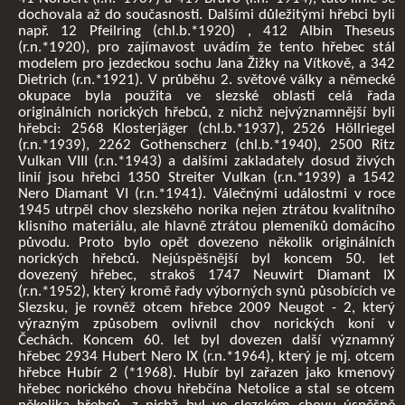
dochovala až do současnosti. Dalšími důležitými hřebci byli
např. 12 Pfeilring (chl.b.*1920) , 412 Albin Theseus
(r.n.*1920), pro zajímavost uvádím že tento hřebec stál
modelem pro jezdeckou sochu Jana Žižky na Vítkově, a 342
Dietrich (r.n.*1921). V průběhu 2. světové války a německé
okupace byla použita ve slezské oblasti celá řada
originálních norických hřebců, z nichž nejvýznamnější byli
hřebci: 2568 Klosterjäger (chl.b.*1937), 2526 Höllriegel
(r.n.*1939), 2262 Gothenscherz (chl.b.*1940), 2500 Ritz
Vulkan VIII (r.n.*1943) a dalšími zakladately dosud živých
linií jsou hřebci 1350 Streiter Vulkan (r.n.*1939) a 1542
Nero Diamant VI (r.n.*1941). Válečnými událostmi v roce
1945 utrpěl chov slezského norika nejen ztrátou kvalitního
klisního materiálu, ale hlavně ztrátou plemeníků domácího
původu. Proto bylo opět dovezeno několik originálních
norických hřebců. Nejúspěšnější byl koncem 50. let
dovezený hřebec, strakoš 1747 Neuwirt Diamant IX
(r.n.*1952), který kromě řady výborných synů působících ve
Slezsku, je rovněž otcem hřebce 2009 Neugot - 2, který
výrazným způsobem ovlivnil chov norických koní v
Čechách. Koncem 60. let byl dovezen další významný
hřebec 2934 Hubert Nero IX (r.n.*1964), který je mj. otcem
hřebce Hubír 2 (*1968). Hubír byl zařazen jako kmenový
hřebec norického chovu hřebčína Netolice a stal se otcem