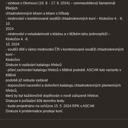
- výstava v Olomouci (16. 8. - 17. 8. 2024) – celorepublikový šampionát
tříletých
chladnokrevných klisen a klisen s hříbaty
- mistrovství v kombinované soutěži chladnokrevných koní – Klokočov 4. - 6.
10.
2024
- mistrovství v ovladatelnosti s kládou a v těžkém tahu jednospřeží –
Klokočov 4. -6.
10. 2024
- soutěž dětí v rámci mistrovství ČR v kombinované soutěži chladnokrevných
koní –
Klokočov
Diskuze k vydávání katalogu hřebců
- přání zachování katalogu hřebců v tištěné podobě. ASCHK tuto variantu v
tištěné
podobě již nebude vydávat
- doporučení nacenění a dotvoření katalogu chladnokrevných plemenných
hřebců,
který by byl každoročně doplňován o nově zařazené hřebce.
Diskuze k pořádání 60ti denního testu
- bude projednáno na schůzce 15. 5. 2024 RPK s ASCHK
Diskuze k problematice prodeje koní.