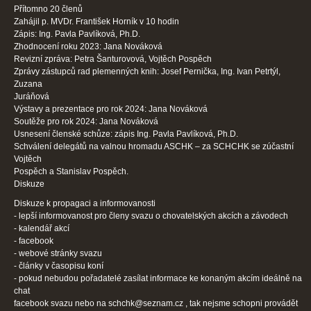
Přítomno 20 členů
Zahájil p. MVDr. František Horník v 10 hodin
Zápis: Ing. Pavla Pavlíková, Ph.D.
Zhodnocení roku 2023: Jana Nováková
Revizní zpráva: Petra Šanturovová, Vojtěch Pospěch
Zprávy zástupců rad plemenných knih: Josef Pernička, Ing. Ivan Petrtýl,
Zuzana
Juráňová
Výstavy a prezentace pro rok 2024: Jana Nováková
Soutěže pro rok 2024: Jana Nováková
Usnesení členské schůze: zápis Ing. Pavla Pavlíková, Ph.D.
Schválení delegátů na valnou hromadu ASCHK – za SCHCHK se zúčastní
Vojtěch
Pospěch a Stanislav Pospěch.
Diskuze
Diskuze k propagaci a informovanosti
- lepší informovanost pro členy svazu o chovatelských akcích a závodech
- kalendář akcí
- facebook
- webové stránky svazu
- články v časopisu koní
- pokud nebudou pořadatelé zasílat informace ke konaným akcím ideálně na
chat
facebook svazu nebo na schchk@seznam.cz , tak nejsme schopni provádět