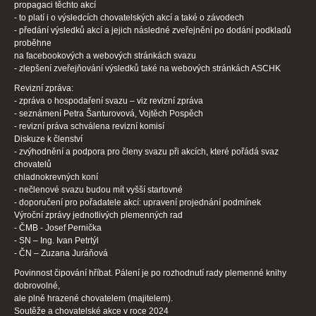
propagaci těchto akcí
- to platí i o výsledcích chovatelských akcí a také o závodech
- předání výsledků akcí a jejich následné zveřejnění po dodání podkladů
proběhne
na facebookových a webových stránkách svazu
- zlepšení zveřejňování výsledků také na webových stránkách ASCHK
Revizní zpráva:
- zpráva o hospodaření svazu – viz revizní zpráva
- seznámení Petra Šanturovová, Vojtěch Pospěch
- revizní práva schválena revizní komisí
Diskuze k členství
- zvýhodnění a podpora pro členy svazu při akcích, které pořádá svaz
chovatelů
chladnokrevných koní
- nečlenové svazu budou mít vyšší startovné
- doporučení pro pořadatele akcí: upravení projednání podmínek
Výroční zprávy jednotlivých plemenných rad
- ČMB - Josef Pernička
- SN – Ing. Ivan Petrtýl
- ČN – Zuzana Juráňová
Povinnost čipování hříbat. Pálení je po rozhodnutí rady plemenné knihy
dobrovolné,
ale plně hrazené chovatelem (majitelem).
Soutěže a chovatelské akce v roce 2024