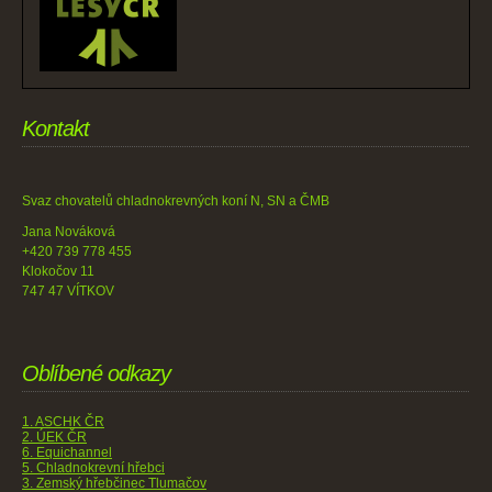
Kontakt
Svaz chovatelů chladnokrevných koní N, SN a ČMB
Jana Nováková
+420 739 778 455
Klokočov 11
747 47 VÍTKOV
Oblíbené odkazy
1. ASCHK ČR
2. ÚEK ČR
6. Equichannel
5. Chladnokrevní hřebci
3. Zemský hřebčinec Tlumačov