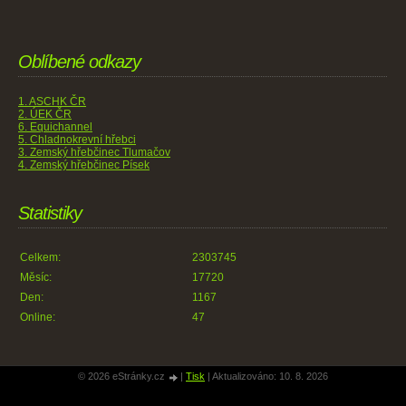
Oblíbené odkazy
1. ASCHK ČR
2. ÚEK ČR
6. Equichannel
5. Chladnokrevní hřebci
3. Zemský hřebčinec Tlumačov
4. Zemský hřebčinec Písek
Statistiky
Celkem:
2303745
Měsíc:
17720
Den:
1167
Online:
47
© 2026 eStránky.cz
|
Tisk
|
Aktualizováno: 10. 8. 2026