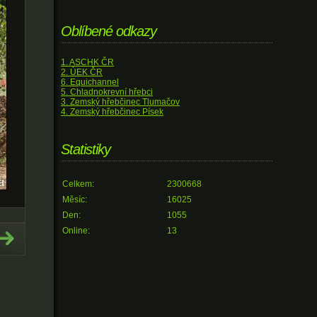
Oblíbené odkazy
1. ASCHK ČR
2. ÚEK ČR
6. Equichannel
5. Chladnokrevní hřebci
3. Zemský hřebčinec Tlumačov
4. Zemský hřebčinec Písek
Statistiky
Celkem:
2300668
Měsíc:
16025
Den:
1055
Online:
13