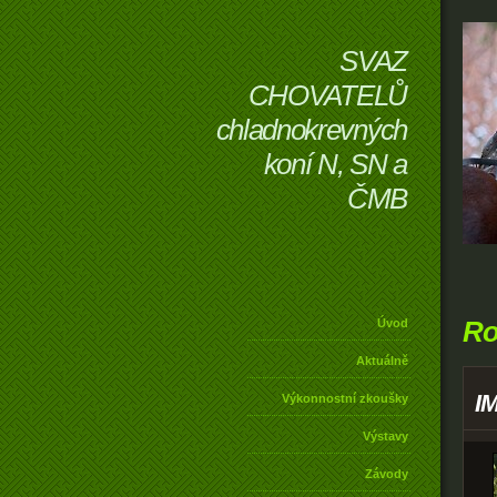
SVAZ
CHOVATELŮ
chladnokrevných
koní N, SN a
ČMB
Ro
Úvod
Aktuálně
I
Výkonnostní zkoušky
Výstavy
Závody