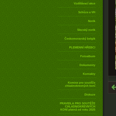
Vzdělávací akce
Schůze a VH
Norik
Slezský norik
Českomoravský belgik
PLEMENNÍ HŘEBCI
Fotoalbum
Dokumenty
Kontakty
Komise pro soutěže
chladnokrevných koní
Diskuze
PRAVIDLA PRO SOUTĚŽE
CHLADNOKREVNÝCH
KONÍ platná od roku 2025