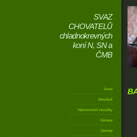
SVAZ
CHOVATELŮ
chladnokrevných
koní N, SN a
ČMB
B
Úvod
Aktuálně
Výkonnostní zkoušky
Výstavy
Závody