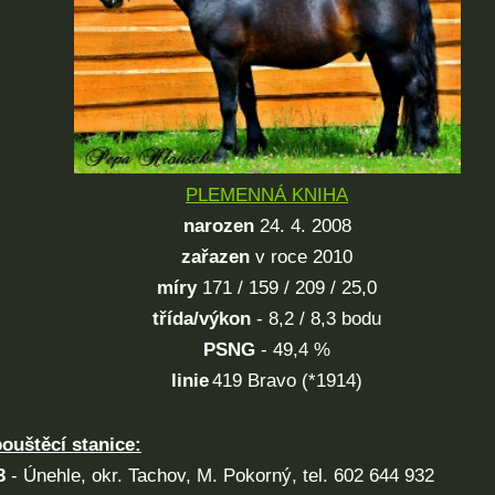
PLEMENNÁ KNIHA
narozen
24. 4. 2008
zařazen
v roce 2010
míry
171 / 159 / 209 / 25,0
třída/výkon
- 8,2 / 8,3 bodu
PSNG
- 49,4 %
linie
419 Bravo (*1914)
pouštěcí stanice:
3
-
Únehle, okr. Tachov, M. Pokorný, tel. 602 644 932