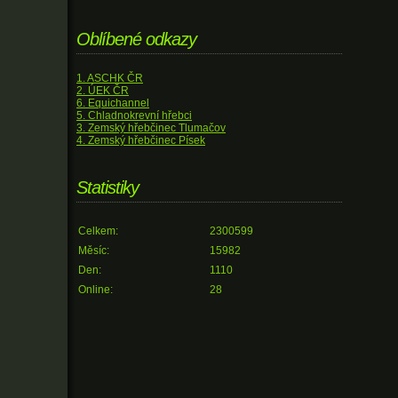
Oblíbené odkazy
1. ASCHK ČR
2. ÚEK ČR
6. Equichannel
5. Chladnokrevní hřebci
3. Zemský hřebčinec Tlumačov
4. Zemský hřebčinec Písek
Statistiky
Celkem:
2300599
Měsíc:
15982
Den:
1110
Online:
28