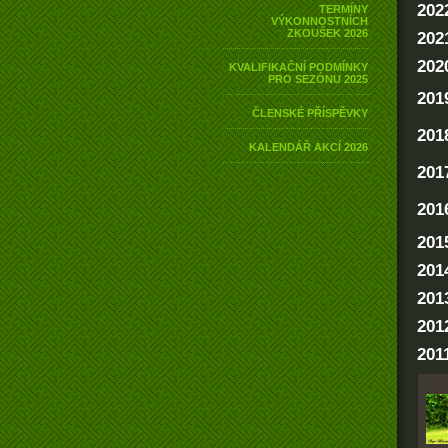
202
TERMÍNY
VÝKONNOSTNÍCH
ZKOUŠEK 2026
202
202
KVALIFIKAČNÍ PODMÍNKY
PRO SEZÓNU 2025
201
ČLENSKÉ PŘÍSPĚVKY
201
KALENDÁŘ AKCÍ 2026
201
201
201
201
201
201
201