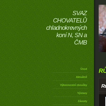
SVAZ
CHOVATELŮ
chladnokrevných
koní N, SN a
ČMB
R
Úvod
Aktuálně
R
Výkonnostní zkoušky
Výstavy
Závody