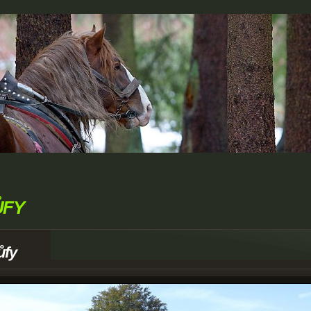
ŮFY
ůfy