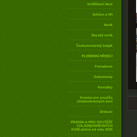
Vzdělávací akce
Schůze a VH
Norik
Slezský norik
Českomoravský belgik
PLEMENNÍ HŘEBCI
Fotoalbum
Dokumenty
Kontakty
Komise pro soutěže
chladnokrevných koní
Diskuze
PRAVIDLA PRO SOUTĚŽE
CHLADNOKREVNÝCH
KONÍ platná od roku 2025