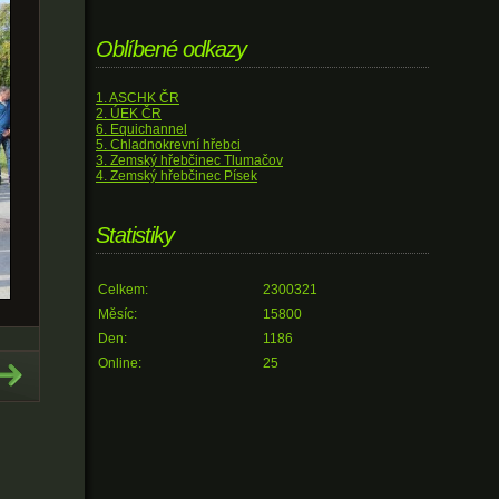
Oblíbené odkazy
1. ASCHK ČR
2. ÚEK ČR
6. Equichannel
5. Chladnokrevní hřebci
3. Zemský hřebčinec Tlumačov
4. Zemský hřebčinec Písek
Statistiky
Celkem:
2300321
Měsíc:
15800
Den:
1186
Online:
25