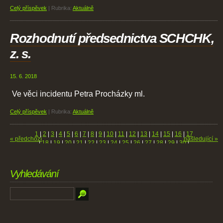
Celý příspěvek
|
Rubrika:
Aktuálně
Rozhodnutí předsednictva SCHCHK,
z. s.
15. 6. 2018
Ve věci incidentu Petra Procházky ml.
Celý příspěvek
|
Rubrika:
Aktuálně
1
|
2
|
3
|
4
|
5
|
6
|
7
|
8
|
9
|
10
|
11
|
12
|
13
|
14
|
15
|
16
|
17
« předchozí
následující »
|
18
|
19
|
20
|
21
|
22
|
23
|
24
|
25
|
26
|
27
|
28
|
29
|
30
|
31
|
32
|
33
|
34
|
35
|
36
|
37
|
38
|
39
|
40
|
41
|
42
|
43
|
44
|
45
|
46
|
47
|
48
|
49
|
50
|
51
|
52
|
53
|
54
|
55
|
56
|
57
|
58
|
59
|
60
|
61
|
62
|
63
|
64
|
65
|
66
|
67
|
68
Vyhledávání