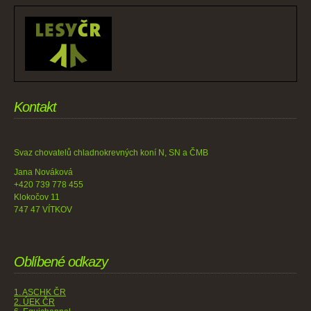
Kontakt
Svaz chovatelů chladnokrevných koní N, SN a ČMB
Jana Nováková
+420 739 778 455
Klokočov 11
747 47 VÍTKOV
Oblíbené odkazy
1. ASCHK ČR
2. ÚEK ČR