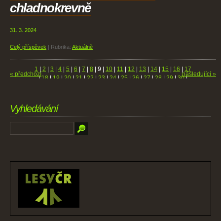
chladnokrevně
31. 3. 2024
Celý příspěvek
|
Rubrika:
Aktuálně
1
|
2
|
3
|
4
|
5
|
6
|
7
|
8
|
9
|
10
|
11
|
12
|
13
|
14
|
15
|
16
|
17
« předchozí
následující »
|
18
|
19
|
20
|
21
|
22
|
23
|
24
|
25
|
26
|
27
|
28
|
29
|
30
|
31
|
32
|
33
|
34
|
35
|
36
|
37
|
38
|
39
|
40
|
41
|
42
|
43
|
44
|
45
|
46
|
47
|
48
|
49
|
50
|
51
|
52
|
53
|
54
|
55
|
56
|
57
|
58
|
59
|
60
|
61
|
62
|
63
|
64
|
65
|
66
|
67
|
68
Vyhledávání