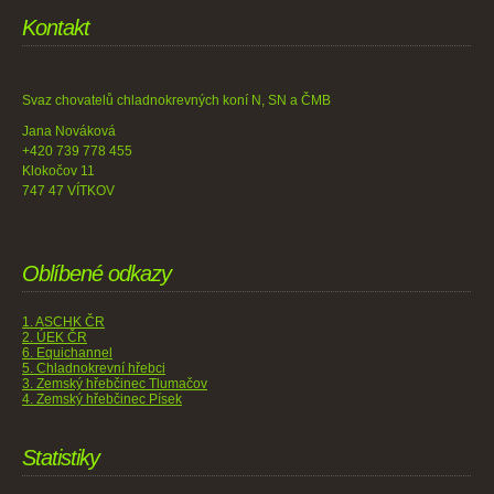
Kontakt
Svaz chovatelů chladnokrevných koní N, SN a ČMB
Jana Nováková
+420 739 778 455
Klokočov 11
747 47 VÍTKOV
Oblíbené odkazy
1. ASCHK ČR
2. ÚEK ČR
6. Equichannel
5. Chladnokrevní hřebci
3. Zemský hřebčinec Tlumačov
4. Zemský hřebčinec Písek
Statistiky