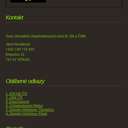
Kontakt
Svaz chovatelů chladnokrevných koní N, SN a ČMB
Jana Nováková
+420 739 778 455
Klokočov 11
747 47 VÍTKOV
Oblíbené odkazy
1. ASCHK ČR
2. ÚEK ČR
6. Equichannel
5. Chladnokrevní hřebci
3. Zemský hřebčinec Tlumačov
4. Zemský hřebčinec Písek