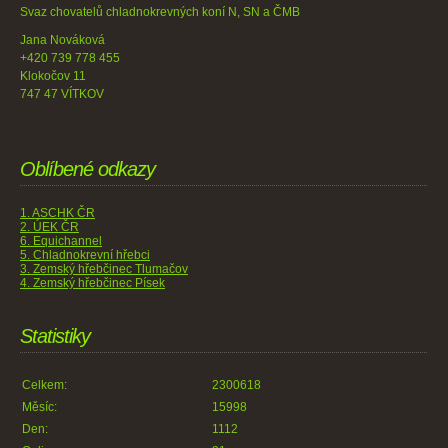
Svaz chovatelů chladnokrevných koní N, SN a ČMB
Jana Nováková
+420 739 778 455
Klokočov 11
747 47 VÍTKOV
Oblíbené odkazy
1. ASCHK ČR
2. ÚEK ČR
6. Equichannel
5. Chladnokrevní hřebci
3. Zemský hřebčinec Tlumačov
4. Zemský hřebčinec Písek
Statistiky
Celkem:
2300618
Měsíc:
15998
Den:
1112