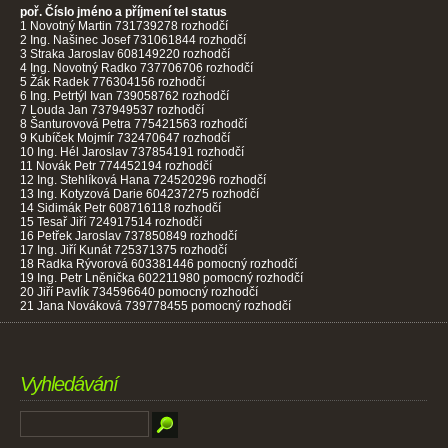
poř. Číslo
jméno a příjmení
tel
status
1
Novotný Martin
731739278
rozhodčí
2
 Ing. 
Našinec Josef
731061844
rozhodčí
3
Straka Jaroslav
608149220
rozhodčí
4
 Ing. 
Novotný Radko
737706706
rozhodčí
5
Žák Radek
776304156
rozhodčí
6
 Ing. 
Petrtýl Ivan
739058762
rozhodčí
7
Louda Jan
737949537
rozhodčí
8
Šanturovová Petra
775421563
rozhodčí
9
Kubíček Mojmír
732470647
rozhodčí
10
 Ing. 
Hél Jaroslav
737854191
rozhodčí
11
Novák Petr
774452194
rozhodčí
12
 Ing. 
Stehlíková Hana
724520296
rozhodčí
13
 Ing. 
Kotyzová Darie
604237275 rozhodčí
14
Sidimák Petr
608716118
rozhodčí
15
Tesař Jiří
724917514
rozhodčí
16
Petřek Jaroslav
737850849
rozhodčí
17
 Ing. J
iří Kunát
725371375
rozhodčí
18
Radka Rývorová
603381446
pomocný rozhodčí
19
Ing. Petr Lněnička
602211980
pomocný rozhodčí
20
Jiří Pavlík
734596640
pomocný rozhodčí
21
Jana Nováková
739778455
pomocný rozhodčí
Vyhledávání