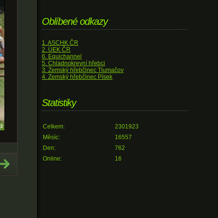
Oblíbené odkazy
1. ASCHK ČR
2. ÚEK ČR
6. Equichannel
5. Chladnokrevní hřebci
3. Zemský hřebčinec Tlumačov
4. Zemský hřebčinec Písek
Statistiky
Celkem:
2301923
Měsíc:
16557
Den:
762
Online:
16