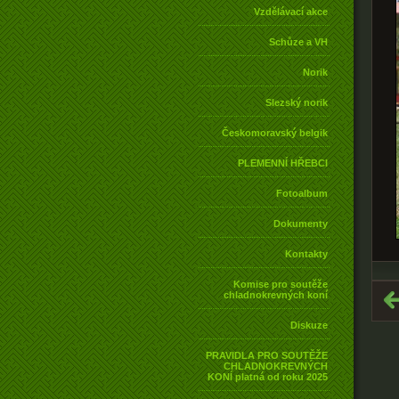
Vzdělávací akce
Schůze a VH
Norik
Slezský norik
Českomoravský belgik
PLEMENNÍ HŘEBCI
Fotoalbum
Dokumenty
Kontakty
Komise pro soutěže
chladnokrevných koní
Diskuze
PRAVIDLA PRO SOUTĚŽE
CHLADNOKREVNÝCH
KONÍ platná od roku 2025