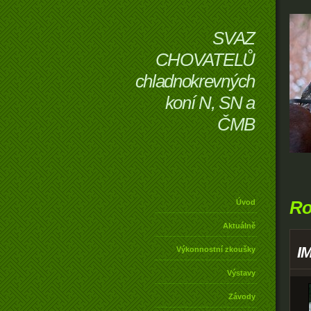
SVAZ
CHOVATELŮ
chladnokrevných
koní N, SN a
ČMB
Ro
Úvod
Aktuálně
I
Výkonnostní zkoušky
Výstavy
Závody