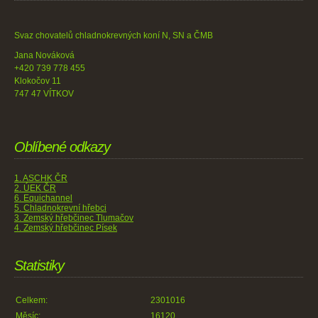
Svaz chovatelů chladnokrevných koní N, SN a ČMB
Jana Nováková
+420 739 778 455
Klokočov 11
747 47 VÍTKOV
Oblíbené odkazy
1. ASCHK ČR
2. ÚEK ČR
6. Equichannel
5. Chladnokrevní hřebci
3. Zemský hřebčinec Tlumačov
4. Zemský hřebčinec Písek
Statistiky
Celkem:
2301016
Měsíc:
16120