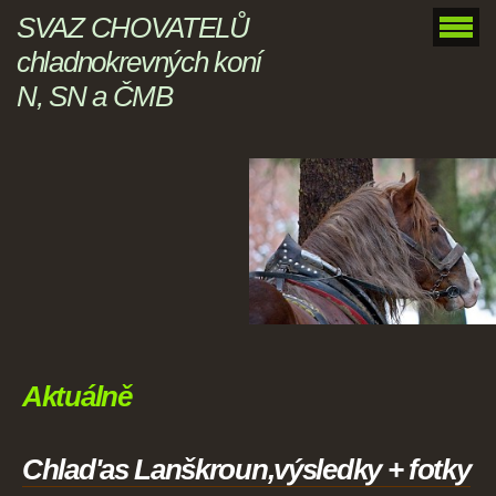
SVAZ CHOVATELŮ
chladnokrevných koní
N, SN a ČMB
Aktuálně
Chlad'as Lanškroun,výsledky + fotky